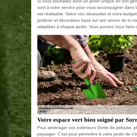
Si vous souhaitez avoir un jardin unique en son genr
sont à votre service pour vous accompagner dans la 
est réalisable. Selon vos nécessités et votre budg
jardinier et décorateur basé sur son amour de la n
adaptées à chaque jardin. Vous pouvez nous faire c
Votre espace vert bien soigné par Sor
Pour aménager vos extérieurs (tonte de pelouse, plant
paysager. C’est pour permettre à votre jardin de s’