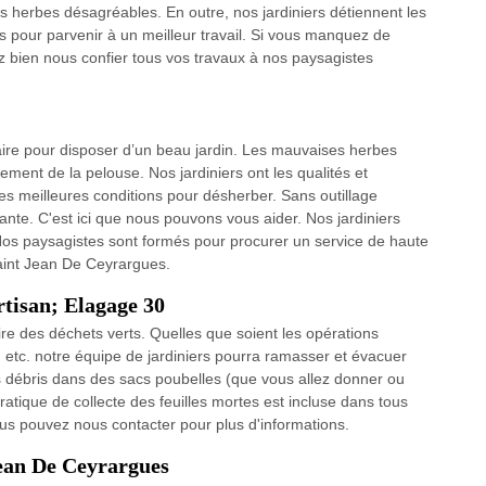
s herbes désagréables. En outre, nos jardiniers détiennent les
is pour parvenir à un meilleur travail. Si vous manquez de
ez bien nous confier tous vos travaux à nos paysagistes
aire pour disposer d’un beau jardin. Les mauvaises herbes
ement de la pelouse. Nos jardiniers ont les qualités et
es meilleures conditions pour désherber. Sans outillage
nte. C'est ici que nous pouvons vous aider. Nos jardiniers
t. Nos paysagistes sont formés pour procurer un service de haute
 Saint Jean De Ceyrargues.
rtisan; Elagage 30
ire des déchets verts. Quelles que soient les opérations
s, etc. notre équipe de jardiniers pourra ramasser et évacuer
les débris dans des sacs poubelles (que vous allez donner ou
atique de collecte des feuilles mortes est incluse dans tous
ous pouvez nous contacter pour plus d'informations.
Jean De Ceyrargues