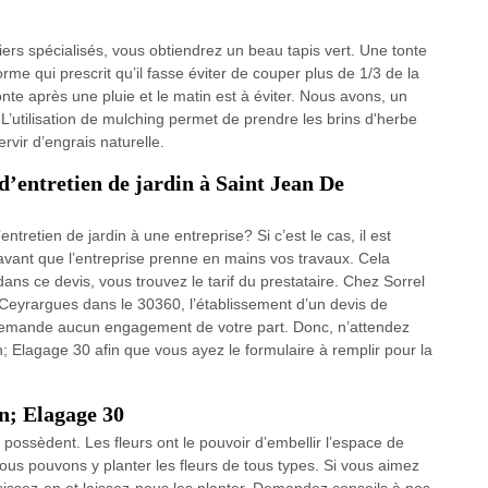
niers spécialisés, vous obtiendrez un beau tapis vert. Une tonte
norme qui prescrit qu’il fasse éviter de couper plus de 1/3 de la
onte après une pluie et le matin est à éviter. Nous avons, un
L’utilisation de mulching permet de prendre les brins d'herbe
rvir d’engrais naturelle.
d’entretien de jardin à Saint Jean De
ntretien de jardin à une entreprise? Si c’est le cas, il est
vant que l’entreprise prenne en mains vos travaux. Cela
 dans ce devis, vous trouvez le tarif du prestataire. Chez Sorrel
 Ceyrargues dans le 30360, l’établissement d’un devis de
ne demande aucun engagement de votre part. Donc, n’attendez
an; Elagage 30 afin que vous ayez le formulaire à remplir pour la
an; Elagage 30
s possèdent. Les fleurs ont le pouvoir d’embellir l’espace de
ous pouvons y planter les fleurs de tous types. Si vous aimez