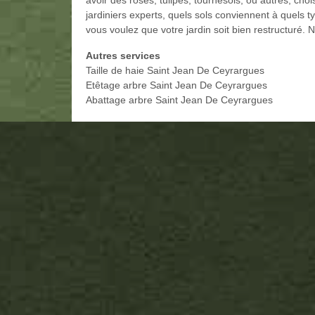
avoir des roses, tulipes, tournesols, ou autres, ch
jardiniers experts, quels sols conviennent à quels t
vous voulez que votre jardin soit bien restructuré. 
Autres services
Taille de haie Saint Jean De Ceyrargues
Etêtage arbre Saint Jean De Ceyrargues
Abattage arbre Saint Jean De Ceyrargues