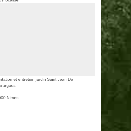
s localiser
ntation et entretien jardin Saint Jean De
yrargues
000 Nimes