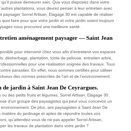
ur qu’il puisse demeurer sain. Que vous disposiez dans votre
 d’autres plantations, vous devrez penser à leur entretien avec
 paysager Sorrel Artisan; Elagage 30 est capable de réaliser
quoi faire pour que votre jardin et votre jardin soient toujours
paysages nous procurent une meilleure santé.
entretien aménagement paysager — Saint Jean
sponible pour intervenir chez vous afin d’entretenir vos espaces
ts: désherbage, plantation, tonte de pelouse, entretien arbre,
rofessionnelles pour une réalisation soignée des travaux. Tous
contre parasites. En effet, nous sommes certifiés pour utiliser
tueux des normes prescrites de l'art et de l'environnement.
en de jardin à Saint Jean De Ceyrargues.
s ou des petits fruits et légumes, Sorrel Artisan; Elagage 30
dispose d’un groupe des paysagistes qui peut vous concevoir un
re environnement. De plus, ses paysagistes à Saint Jean De
 matière du jardinage et aptes de répondre toutes vos
lors, qu’attendez-vous de ne pas appeler Sorrel Artisan;
er les travaux de plantation dans votre jardin ?