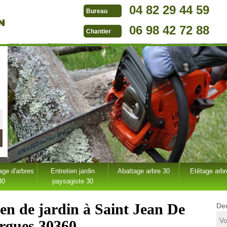
04 82 29 44 59
Bureau
06 98 42 72 88
Chantier
ge d'arbres
Entretien jardin
Abattage arbre 30
Etêtage arbr
30
paysagiste 30
ien de jardin à Saint Jean De
Dem
rgues 30360