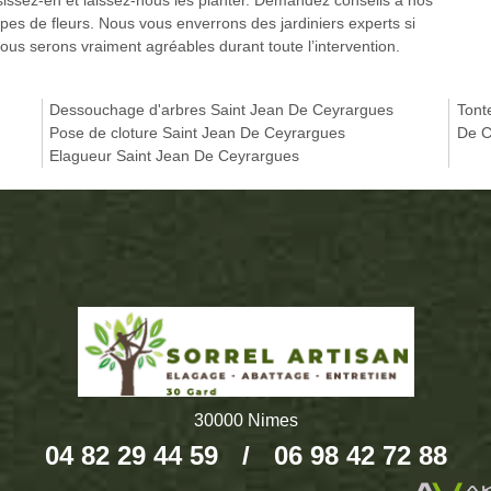
oisissez-en et laissez-nous les planter. Demandez conseils à nos
ypes de fleurs. Nous vous enverrons des jardiniers experts si
Nous serons vraiment agréables durant toute l’intervention.
Dessouchage d'arbres Saint Jean De Ceyrargues
Tont
Pose de cloture Saint Jean De Ceyrargues
De C
Elagueur Saint Jean De Ceyrargues
30000 Nimes
04 82 29 44 59
/
06 98 42 72 88