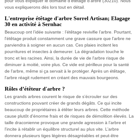
pour vous expliquer le domaine d’étêtage d’arbre (30210). Nous
vous expliquerons dès lors tout en détail.
L'entreprise étêtage d'arbre Sorrel Artisan; Elagage
30 en activité à Sernhac
Beaucoup ont l’idée suivante : l’étêtage revivifie l’arbre. Pourtant,
l'étêtage produit constamment une grave cassure que l'arbre ne
parviendra à soigner en aucun cas. Ces plaies incitent les
pourritures et insectes à demeurer. La dégradation touche le
tronc et les racines. Ainsi, la durée de vie de l'arbre risque de
diminuer à moitié, voire plus. Ce vide est périlleux pour la santé
de l'arbre, même si ça servait à le protéger. Après un étêtage,
l'arbre réagit rudement en créant des mauvais bourgeons.
Rôles d’étêteur d'arbre ?
Les grands arbres courent le risque de s’écrouler sur des
constructions pouvant créer de grands dégâts. Ce qui incite
beaucoup de propriétaires à étêter leurs arbres. Cette méthode
cause plutôt d'énorme frais et de risques de démolition élevés. La
taille draconienne provoque une grande agression à l’arbre et
l'incite à rétablir un équilibre structurel au plus vite. L’arbre
donnera plusieurs tiges légères désagréables et peut-être