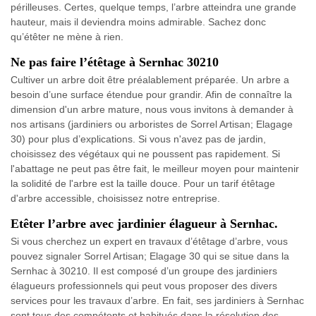
périlleuses. Certes, quelque temps, l’arbre atteindra une grande
hauteur, mais il deviendra moins admirable. Sachez donc
qu’étêter ne mène à rien.
Ne pas faire l’étêtage à Sernhac 30210
Cultiver un arbre doit être préalablement préparée. Un arbre a
besoin d’une surface étendue pour grandir. Afin de connaître la
dimension d'un arbre mature, nous vous invitons à demander à
nos artisans (jardiniers ou arboristes de Sorrel Artisan; Elagage
30) pour plus d’explications. Si vous n'avez pas de jardin,
choisissez des végétaux qui ne poussent pas rapidement. Si
l'abattage ne peut pas être fait, le meilleur moyen pour maintenir
la solidité de l'arbre est la taille douce. Pour un tarif étêtage
d'arbre accessible, choisissez notre entreprise.
Etêter l’arbre avec jardinier élagueur à Sernhac.
Si vous cherchez un expert en travaux d’étêtage d’arbre, vous
pouvez signaler Sorrel Artisan; Elagage 30 qui se situe dans la
Sernhac à 30210. Il est composé d’un groupe des jardiniers
élagueurs professionnels qui peut vous proposer des divers
services pour les travaux d’arbre. En fait, ses jardiniers à Sernhac
sont tous des compétents et habitués dans la résolution des