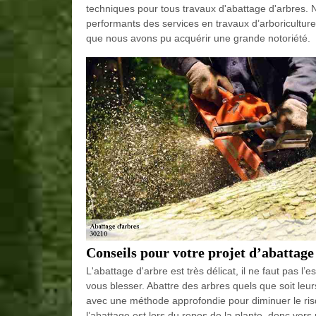
techniques pour tous travaux d'abattage d'arbres. N
performants des services en travaux d’arboriculture 
que nous avons pu acquérir une grande notoriété.
Conseils pour votre projet d’abattage
L'abattage d'arbre est très délicat, il ne faut pas l
vous blesser. Abattre des arbres quels que soit leur
avec une méthode approfondie pour diminuer le risq
l’abattage est lors du repos de la plante, donc ver