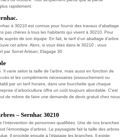
 plus rapidement.
ernhac.
ernhac à 30210 est connue pour fournir des travaux d’abattage
ons pas chères à tous les habitants qui vivent à 30210. Pour
 auprès de son équipe. En fait, le tarif d’un abattage d’arbre
rouve cet arbre. Alors, si vous êtes dans le 30210 ; vous
rt par Sorrel Artisan; Elagage 30.
ble
Il varie selon la taille de l’arbre, mais aussi en fonction de
'accès et les compléments nécessaires (essouchement ou
tabli par un tarif horaire, dans une fourchette que chaque
reprise d’arboriculture offre un coût toujours abordable. C'est
out de même de faire une demande de devis gratuit chez nous
arbres – Sernhac 30210
de l’intervention de personnes qualifiées. Une de nos branches
est l’émondage d’arbres. Le paysagiste fait la taille des arbres
lue. Il procède ensuite à l’élagage les branches. Il existe