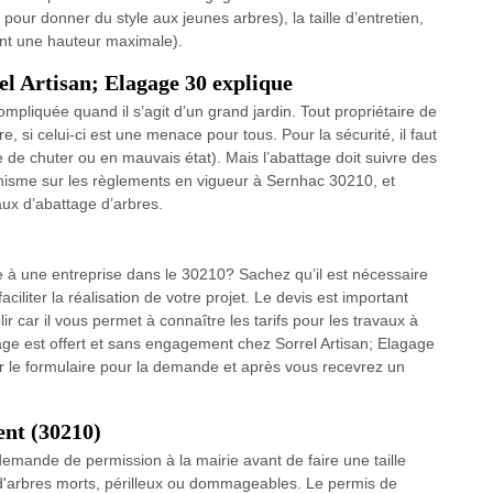
t pour donner du style aux jeunes arbres), la taille d’entretien,
eint une hauteur maximale).
el Artisan; Elagage 30 explique
ompliquée quand il s’agit d’un grand jardin. Tout propriétaire de
e, si celui-ci est une menace pour tous. Pour la sécurité, il faut
 de chuter ou en mauvais état). Mais l’abattage doit suivre des
isme sur les règlements en vigueur à Sernhac 30210, et
aux d’abattage d’arbres.
e à une entreprise dans le 30210? Sachez qu’il est nécessaire
liter la réalisation de votre projet. Le devis est important
r car il vous permet à connaître les tarifs pour les travaux à
ttage est offert et sans engagement chez Sorrel Artisan; Elagage
lir le formulaire pour la demande et après vous recevrez un
ent (30210)
demande de permission à la mairie avant de faire une taille
 d'arbres morts, périlleux ou dommageables. Le permis de