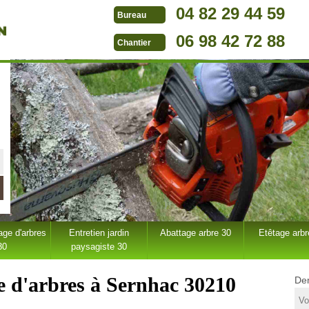
04 82 29 44 59
Bureau
06 98 42 72 88
Chantier
ge d'arbres
Entretien jardin
Abattage arbre 30
Etêtage arbr
30
paysagiste 30
e d'arbres à Sernhac 30210
Dem