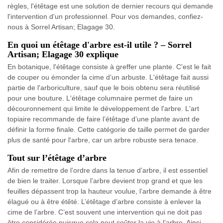
règles, l'étêtage est une solution de dernier recours qui demande
l'intervention d'un professionnel. Pour vos demandes, confiez-
nous à Sorrel Artisan; Elagage 30.
En quoi un étêtage d'arbre est-il utile ? – Sorrel
Artisan; Elagage 30 explique
En botanique, l'étêtage consiste à greffer une plante. C'est le fait
de couper ou émonder la cime d’un arbuste. L'étêtage fait aussi
partie de l'arboriculture, sauf que le bois obtenu sera réutilisé
pour une bouture. L'étêtage columnaire permet de faire un
découronnement qui limite le développement de l'arbre. L'art
topiaire recommande de faire l’étêtage d’une plante avant de
définir la forme finale. Cette catégorie de taille permet de garder
plus de santé pour l'arbre, car un arbre robuste sera tenace.
Tout sur l’étêtage d’arbre
Afin de remettre de l’ordre dans la tenue d’arbre, il est essentiel
de bien le traiter. Lorsque l’arbre devient trop grand et que les
feuilles dépassent trop la hauteur voulue, l’arbre demande à être
élagué ou à être étêté. L’étêtage d’arbre consiste à enlever la
cime de l’arbre. C’est souvent une intervention qui ne doit pas
être considérée puisque cela peut coûter la vie à l’arbre. Ainsi,