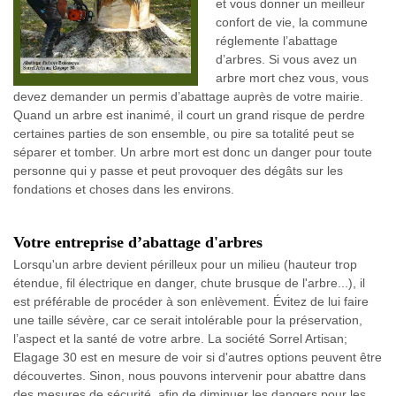
et vous donner un meilleur
confort de vie, la commune
réglemente l’abattage
d’arbres. Si vous avez un
arbre mort chez vous, vous
devez demander un permis d’abattage auprès de votre mairie.
Quand un arbre est inanimé, il court un grand risque de perdre
certaines parties de son ensemble, ou pire sa totalité peut se
séparer et tomber. Un arbre mort est donc un danger pour toute
personne qui y passe et peut provoquer des dégâts sur les
fondations et choses dans les environs.
Votre entreprise d’abattage d'arbres
Lorsqu'un arbre devient périlleux pour un milieu (hauteur trop
étendue, fil électrique en danger, chute brusque de l'arbre...), il
est préférable de procéder à son enlèvement. Évitez de lui faire
une taille sévère, car ce serait intolérable pour la préservation,
l’aspect et la santé de votre arbre. La société Sorrel Artisan;
Elagage 30 est en mesure de voir si d'autres options peuvent être
découvertes. Sinon, nous pouvons intervenir pour abattre dans
des mesures de sécurité, afin de diminuer les dangers pour les