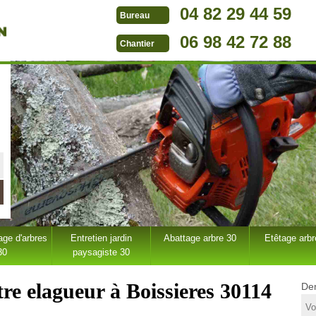
04 82 29 44 59
Bureau
06 98 42 72 88
Chantier
ge d'arbres
Entretien jardin
Abattage arbre 30
Etêtage arbr
30
paysagiste 30
re elagueur à Boissieres 30114
Dem