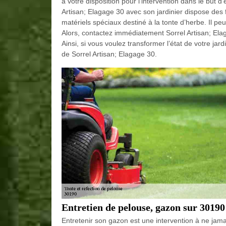
à votre disposition pour l’intervention dans le but 
Artisan; Elagage 30 avec son jardinier dispose des f
matériels spéciaux destiné à la tonte d’herbe. Il peut
Alors, contactez immédiatement Sorrel Artisan; Ela
Ainsi, si vous voulez transformer l’état de votre jar
de Sorrel Artisan; Elagage 30.
Entretien de pelouse, gazon sur 30190
Entretenir son gazon est une intervention à ne jama