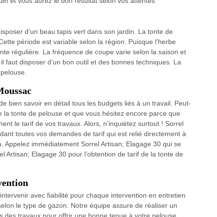
din et vous aurez le bon résultat selon vos attentes
disposer d’un beau tapis vert dans son jardin. La tonte de
ette période est variable selon la région. Puisque l’herbe
 tonte régulière. La fréquence de coupe varie selon la saison et
 il faut disposer d’un bon outil et des bonnes techniques. La
 pelouse.
 Moussac
de bien savoir en détail tous les budgets liés à un travail. Peut-
e la tonte de pelouse et que vous hésitez encore parce que
t le tarif de vos travaux. Alors, n’inquiétez surtout ! Sorrel
dant toutes vos demandes de tarif qui est relié directement à
ela. Appelez immédiatement Sorrel Artisan; Elagage 30 qui se
 Artisan; Elagage 30 pour l’obtention de tarif de la tonte de
vention
intervenir avec fiabilité pour chaque intervention en entretien
elon le type de gazon. Notre équipe assure de réaliser un
 des travaux pour offrir une bonne tenue à votre pelouse.