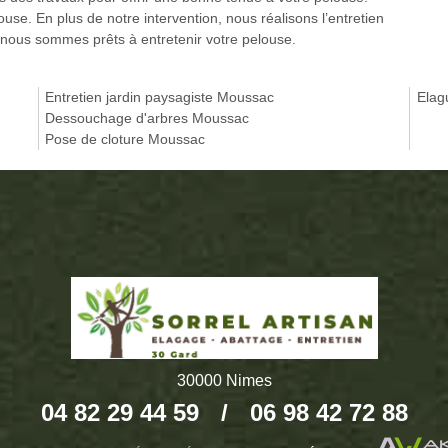
use. En plus de notre intervention, nous réalisons l’entretien
 nous sommes prêts à entretenir votre pelouse.
Entretien jardin paysagiste Moussac
Elag
Dessouchage d'arbres Moussac
Pose de cloture Moussac
30000 Nimes
04 82 29 44 59
/
06 98 42 72 88