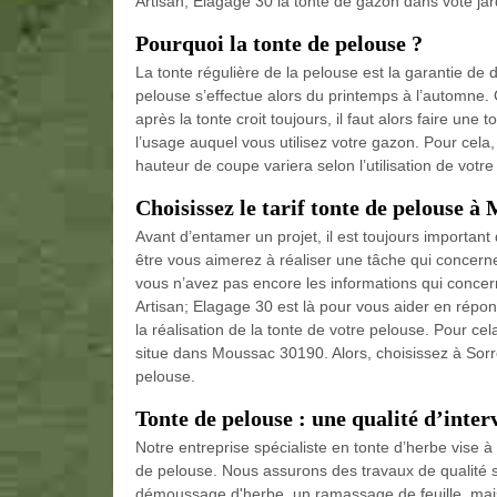
Artisan; Elagage 30 la tonte de gazon dans vote jar
Pourquoi la tonte de pelouse ?
La tonte régulière de la pelouse est la garantie de 
pelouse s’effectue alors du printemps à l’automne. C
après la tonte croit toujours, il faut alors faire une
l’usage auquel vous utilisez votre gazon. Pour cela,
hauteur de coupe variera selon l’utilisation de votre
Choisissez le tarif tonte de pelouse à
Avant d’entamer un projet, il est toujours important 
être vous aimerez à réaliser une tâche qui concern
vous n’avez pas encore les informations qui concernen
Artisan; Elagage 30 est là pour vous aider en répon
la réalisation de la tonte de votre pelouse. Pour c
situe dans Moussac 30190. Alors, choisissez à Sorrel
pelouse.
Tonte de pelouse : une qualité d’inter
Notre entreprise spécialiste en tonte d’herbe vise à 
de pelouse. Nous assurons des travaux de qualité s
démoussage d'herbe, un ramassage de feuille, mais