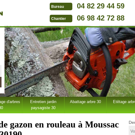
04 82 29 44 59
Bureau
06 98 42 72 88
Chantier
ge d'arbres
Entretien jardin
Abattage arbre 30
Etêtage arbr
30
paysagiste 30
 de gazon en rouleau à Moussac
Dem
30190