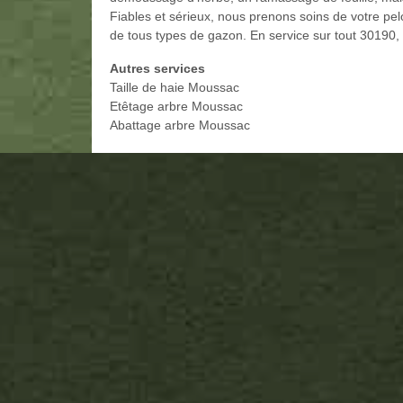
Fiables et sérieux, nous prenons soins de votre pelo
de tous types de gazon. En service sur tout 30190,
Autres services
Taille de haie Moussac
Etêtage arbre Moussac
Abattage arbre Moussac