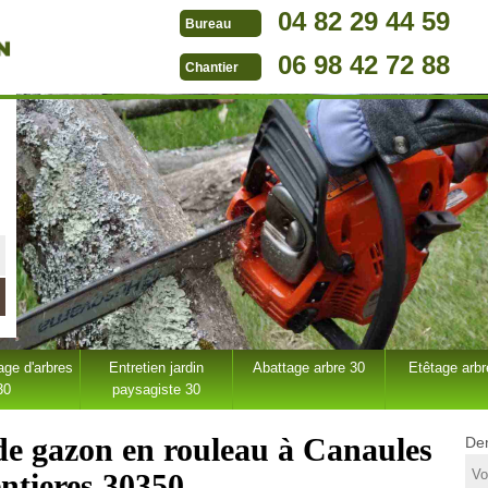
04 82 29 44 59
Bureau
06 98 42 72 88
Chantier
ge d'arbres
Entretien jardin
Abattage arbre 30
Etêtage arbr
30
paysagiste 30
 de gazon en rouleau à Canaules
Dem
ntieres 30350