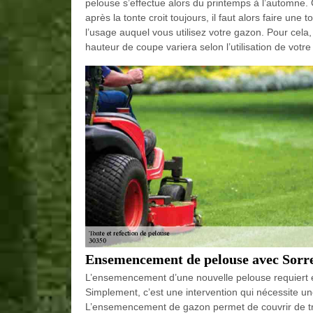
pelouse s’effectue alors du printemps à l’automne. C
après la tonte croit toujours, il faut alors faire une
l’usage auquel vous utilisez votre gazon. Pour cela,
hauteur de coupe variera selon l’utilisation de votre
Ensemencement de pelouse avec Sorre
L’ensemencement d’une nouvelle pelouse requiert e
Simplement, c’est une intervention qui nécessite un
L’ensemencement de gazon permet de couvrir de très