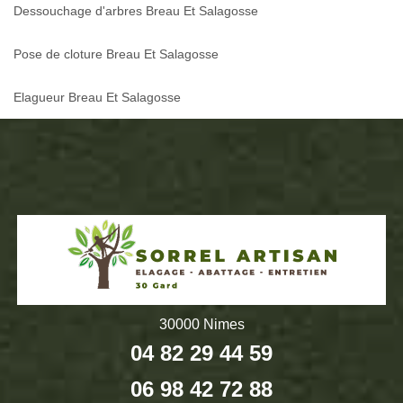
Dessouchage d'arbres Breau Et Salagosse
Pose de cloture Breau Et Salagosse
Elagueur Breau Et Salagosse
30000 Nimes
04 82 29 44 59
06 98 42 72 88