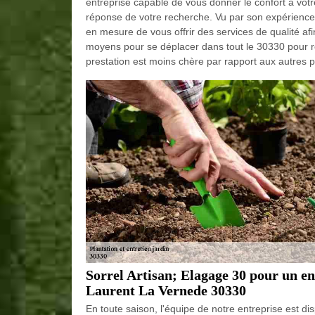
entreprise capable de vous donner le confort à votr
réponse de votre recherche. Vu par son expérience 
en mesure de vous offrir des services de qualité afin
moyens pour se déplacer dans tout le 30330 pour r
prestation est moins chère par rapport aux autres p
Sorrel Artisan; Elagage 30 pour un 
Laurent La Vernede 30330
En toute saison, l'équipe de notre entreprise est di