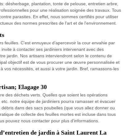
ts: désherbage, plantation, tonte de pelouse, entretien arbre,
rofessionnelles pour une réalisation soignée des travaux. Tous
contre parasites. En effet, nous sommes certifiés pour utiliser
tueux des normes prescrites de l'art et de l'environnement.
ts
s feuilles. C'est ennuyeux d’apercevoir la cour envahie par
 invite à contacter ses jardiniers intervenant avec des
re jardin. Nos artisans interviendront selon le contenu de
cipal objectif est de vous procurer une œuvre personnalisée et
à vos nécessités, et aussi à votre jardin. Bref, ramassons-les
rtisan; Elagage 30
ire des déchets verts. Quelles que soient les opérations
s, etc. notre équipe de jardiniers pourra ramasser et évacuer
les débris dans des sacs poubelles (que vous allez donner ou
atique de collecte des feuilles mortes est incluse dans tous
ous pouvez nous contacter pour plus d'informations.
 d’entretien de jardin à Saint Laurent La