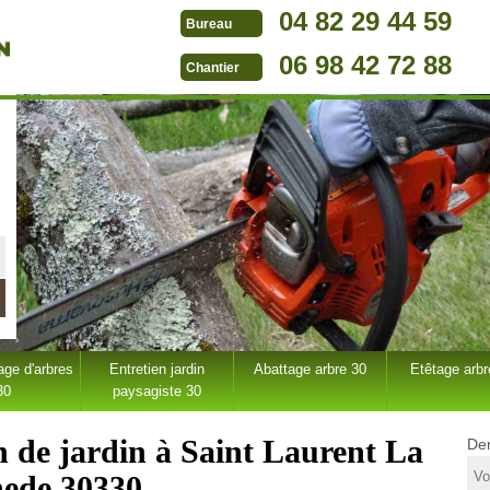
04 82 29 44 59
Bureau
06 98 42 72 88
Chantier
ge d'arbres
Entretien jardin
Abattage arbre 30
Etêtage arbr
30
paysagiste 30
n de jardin à Saint Laurent La
Dem
ede 30330