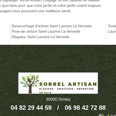
 paysager Sorrel Artisan; Elagage 30 est capable de réaliser
quoi faire pour que votre jardin et votre jardin soient toujours
paysages nous procurent une meilleure santé.
Dessouchage d'arbres Saint Laurent La Vernede
Tont
Pose de cloture Saint Laurent La Vernede
Laur
Elagueur Saint Laurent La Vernede
30000 Nimes
04 82 29 44 59
/
06 98 42 72 88