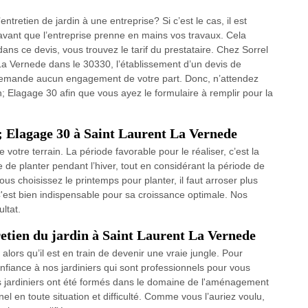
ntretien de jardin à une entreprise? Si c’est le cas, il est
vant que l’entreprise prenne en mains vos travaux. Cela
 dans ce devis, vous trouvez le tarif du prestataire. Chez Sorrel
La Vernede dans le 30330, l’établissement d’un devis de
ne demande aucun engagement de votre part. Donc, n’attendez
an; Elagage 30 afin que vous ayez le formulaire à remplir pour la
n; Elagage 30 à Saint Laurent La Vernede
votre terrain. La période favorable pour le réaliser, c’est la
 de planter pendant l’hiver, tout en considérant la période de
vous choisissez le printemps pour planter, il faut arroser plus
C'est bien indispensable pour sa croissance optimale. Nos
ltat.
retien du jardin à Saint Laurent La Vernede
lors qu’il est en train de devenir une vraie jungle. Pour
onfiance à nos jardiniers qui sont professionnels pour vous
nos jardiniers ont été formés dans le domaine de l'aménagement
el en toute situation et difficulté. Comme vous l’auriez voulu,