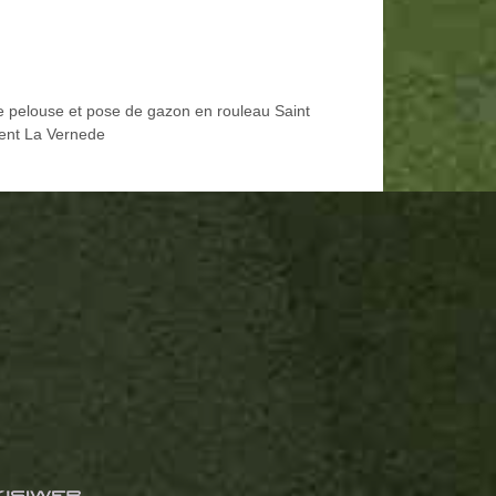
e pelouse et pose de gazon en rouleau Saint
ent La Vernede