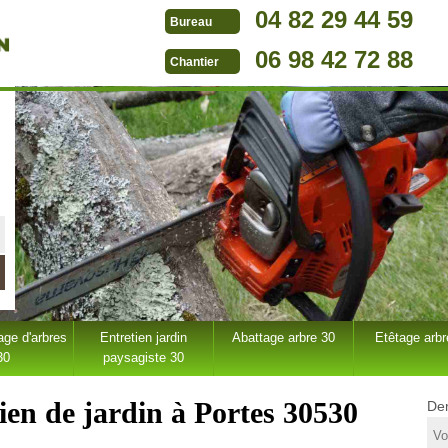
04 82 29 44 59
Bureau
06 98 42 72 88
Chantier
ge d'arbres
Entretien jardin
Abattage arbre 30
Etêtage arbr
30
paysagiste 30
ien de jardin à Portes 30530
Dem