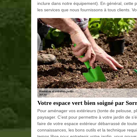
inclure dans notre équipement). En général, cette pr
les services que nous fournissons à tous clients. V
Votre espace vert bien soigné par Sor
Pour aménager vos extérieurs (tonte de pelouse, plant
paysager. C’est pour permettre à votre jardin de s’
faire de votre espace extérieur débarrassé de toute
connaissances, les bons outils et la technique requ
temps libre pour entretenir votre jardin, vous pouv