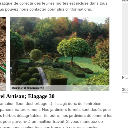
Nou
atique de collecte des feuilles mortes est incluse dans tous
ous pouvez nous contacter pour plus d'informations.
Pla
30
rel Artisan; Elagage 30
ation fleur, désherbage...), il s’agit donc de l’entretien
épanouir naturellement. Nos jardiniers formés sont doués pour
s herbes désagréables. En outre, nos jardiniers détiennent les
is pour parvenir à un meilleur travail. Si vous manquez de
ez bien nous confier tous vos travaux à nos paysagistes