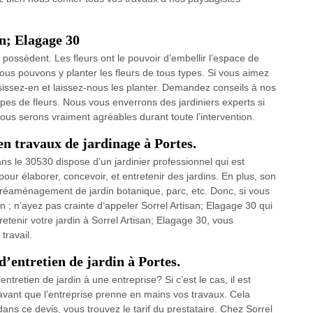
an; Elagage 30
s possèdent. Les fleurs ont le pouvoir d’embellir l’espace de
ous pouvons y planter les fleurs de tous types. Si vous aimez
oisissez-en et laissez-nous les planter. Demandez conseils à nos
ypes de fleurs. Nous vous enverrons des jardiniers experts si
Nous serons vraiment agréables durant toute l’intervention.
 en travaux de jardinage à Portes.
ns le 30530 dispose d’un jardinier professionnel qui est
pour élaborer, concevoir, et entretenir des jardins. En plus, son
e réaménagement de jardin botanique, parc, etc. Donc, si vous
in ; n’ayez pas crainte d’appeler Sorrel Artisan; Elagage 30 qui
retenir votre jardin à Sorrel Artisan; Elagage 30, vous
travail.
d’entretien de jardin à Portes.
ntretien de jardin à une entreprise? Si c’est le cas, il est
vant que l’entreprise prenne en mains vos travaux. Cela
 dans ce devis, vous trouvez le tarif du prestataire. Chez Sorrel