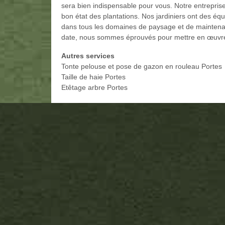
sera bien indispensable pour vous. Notre entrepris
bon état des plantations. Nos jardiniers ont des équ
dans tous les domaines de paysage et de maintena
date, nous sommes éprouvés pour mettre en œuvre 
Autres services
Tonte pelouse et pose de gazon en rouleau Portes
Taille de haie Portes
Etêtage arbre Portes