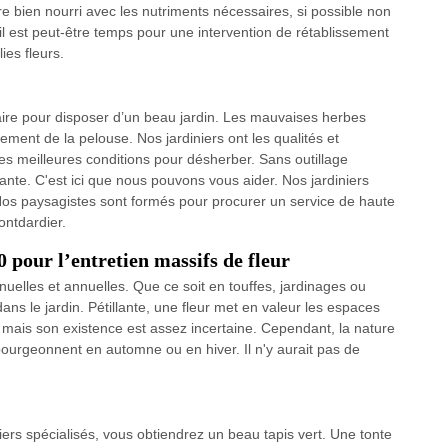
tre bien nourri avec les nutriments nécessaires, si possible non
 il est peut-être temps pour une intervention de rétablissement
ies fleurs.
aire pour disposer d’un beau jardin. Les mauvaises herbes
ement de la pelouse. Nos jardiniers ont les qualités et
es meilleures conditions pour désherber. Sans outillage
nte. C'est ici que nous pouvons vous aider. Nos jardiniers
t. Nos paysagistes sont formés pour procurer un service de haute
ontdardier.
 pour l’entretien massifs de fleur
nuelles et annuelles. Que ce soit en touffes, jardinages ou
dans le jardin. Pétillante, une fleur met en valeur les espaces
, mais son existence est assez incertaine. Cependant, la nature
 bourgeonnent en automne ou en hiver. Il n'y aurait pas de
niers spécialisés, vous obtiendrez un beau tapis vert. Une tonte