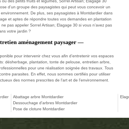
s ou des petits fruits et légumes, Sorrel Artisan; Elagage 30
dispose d’un groupe des paysagistes qui peut vous concevoir un
tre environnement. De plus, ses paysagistes à Montdardier dans
inage et aptes de répondre toutes vos demandes en plantation
de ne pas appeler Sorrel Artisan; Elagage 30 si vous n’avez pas
ans votre jardin ?
entretien aménagement paysager —
sponible pour intervenir chez vous afin d’entretenir vos espaces
ts: désherbage, plantation, tonte de pelouse, entretien arbre,
rofessionnelles pour une réalisation soignée des travaux. Tous
contre parasites. En effet, nous sommes certifiés pour utiliser
tueux des normes prescrites de l'art et de l'environnement.
rdier
Abattage arbre Montdardier
Elag
Dessouchage d'arbres Montdardier
Pose de cloture Montdardier