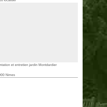
s localiser
ntation et entretien jardin Montdardier
000 Nimes