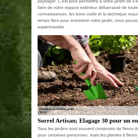
paysager. C’est pour permettre à votre jardin de s’
faire de votre espace extérieur débarrassé de toute
connaissances, les bons outils et la technique requ
temps libre pour entretenir votre jardin, vous pouv
expérimentés.
Sorrel Artisan; Elagage 30 pour un en
Tous les jardins sont souvent composés de fleurs d
pour certaines personnes, mais les plantes à fleurs