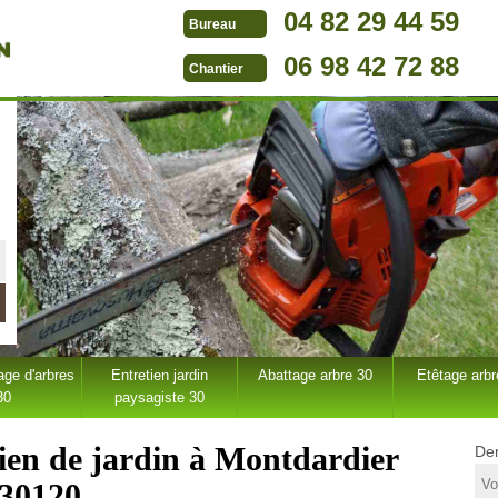
04 82 29 44 59
Bureau
06 98 42 72 88
Chantier
ge d'arbres
Entretien jardin
Abattage arbre 30
Etêtage arbr
30
paysagiste 30
tien de jardin à Montdardier
Dem
30120