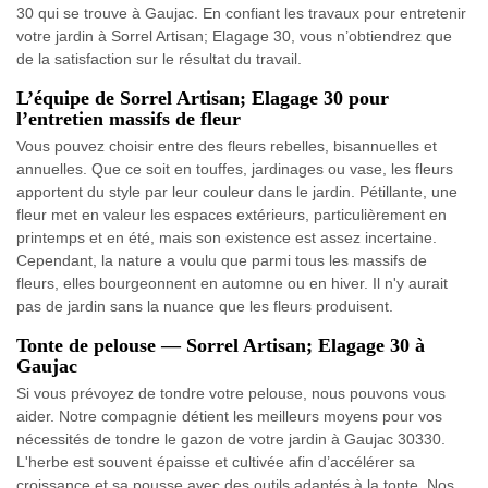
30 qui se trouve à Gaujac. En confiant les travaux pour entretenir
votre jardin à Sorrel Artisan; Elagage 30, vous n’obtiendrez que
de la satisfaction sur le résultat du travail.
L’équipe de Sorrel Artisan; Elagage 30 pour
l’entretien massifs de fleur
Vous pouvez choisir entre des fleurs rebelles, bisannuelles et
annuelles. Que ce soit en touffes, jardinages ou vase, les fleurs
apportent du style par leur couleur dans le jardin. Pétillante, une
fleur met en valeur les espaces extérieurs, particulièrement en
printemps et en été, mais son existence est assez incertaine.
Cependant, la nature a voulu que parmi tous les massifs de
fleurs, elles bourgeonnent en automne ou en hiver. Il n'y aurait
pas de jardin sans la nuance que les fleurs produisent.
Tonte de pelouse — Sorrel Artisan; Elagage 30 à
Gaujac
Si vous prévoyez de tondre votre pelouse, nous pouvons vous
aider. Notre compagnie détient les meilleurs moyens pour vos
nécessités de tondre le gazon de votre jardin à Gaujac 30330.
L'herbe est souvent épaisse et cultivée afin d’accélérer sa
croissance et sa pousse avec des outils adaptés à la tonte. Nos