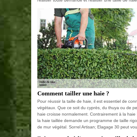
réaliser toute demande et réaliser une taille de hai
Comment tailler une haie ?
Pour réussir la taille de haie, il est essentiel de c
végétaux. Que ce soit du cyprès, du thuya ou de peup
haie croisse normalement. Contrairement à la haie 
la haie taillée demande un programme de taille rigo
de mur végétal. Sorrel Artisan; Elagage 30 peut vous