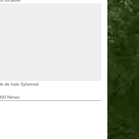
s localiser
lle de haie Sylvereal
000 Nimes