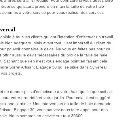
es arbres sera ainsi réduite. Pour connaître si vous devez faire
ntreprise qui saura prendre en main la taille de votre haie
us sommes à votre service pour vous réaliser des services
lvereal
ble à tous les clients qui ont l'intention d'effectuer un travail
s bien adéquate. Mais avant tout, il est impératif Au client de
ur pouvoir connaitre le devis. Ne vous en faites pas pour ça,
offrir aussi le devis nécessaires du prix de la taille de haie
t. Sachant que rien n'est vous engage point en faisant cela
tendre Sorrel Artisan; Elagage 30 qui se situe dans Sylvereal
vos projets.
et de donner plus d'esthétisme à votre haie quelle que soit sa
pour votre propriété et votre jardin. Pour cela, il est suggéré
essionnel jardinier. Une intervention en taille de haie demande
rtisan; Elagage 30, vous pouvez nous faire appel pour des
e haie. Nous sommes en activité sur tout 30600.