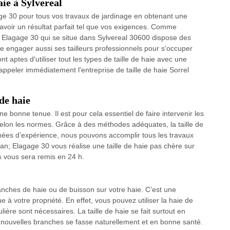
aie à Sylvereal
gage 30 pour tous vos travaux de jardinage en obtenant une
r avoir un résultat parfait tel que vos exigences. Comme
san; Elagage 30 qui se situe dans Sylvereal 30600 dispose des
 engager aussi ses tailleurs professionnels pour s'occuper
t aptes d'utiliser tout les types de taille de haie avec une
 appeler immédiatement l'entreprise de taille de haie Sorrel
de haie
ne bonne tenue. Il est pour cela essentiel de faire intervenir les
é selon les normes. Grâce à des méthodes adéquates, la taille de
nées d’expérience, nous pouvons accomplir tous les travaux
isan; Elagage 30 vous réalise une taille de haie pas chère sur
is vous sera remis en 24 h.
ranches de haie ou de buisson sur votre haie. C’est une
e à votre propriété. En effet, vous pouvez utiliser la haie de
ulière sont nécessaires. La taille de haie se fait surtout en
nouvelles branches se fasse naturellement et en bonne santé.