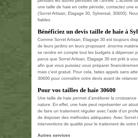
pendant les autres périodes de l’année. L’activité d
une taille de haie en cette période, contactez une e
(Sorrel Artisan; Elagage 30, Sylvereal, 30600). No
fiables.
Bénéficiez un devis taille de haie à Sy
Comme Sorrel Artisan; Elagage 30 est toujours disponi
de leurs jardins en leurs proposant .énorme matériel
se rendre en compte tout les budgets à dépenser po
parce que Sorrel Artisan; Elagage 30 est prêt à vous 
afin que vous puissiez vous préparer financièremen
mais c'est gratuit. Pour cela, faites appels sans at
30600 pour connaître votre devis avant de relancer 
Pour vos tailles de haie 30600
Une taille de haie permet d’améliorer la croissance 
nature. En effet, une haie peut représenter un atout 
de faire un traitement régulier avec l’aide d’un prof
de disposer des méthodes adéquates. Avec Sorrel A
interventions de qualité pour le traitement de votr
Autres services