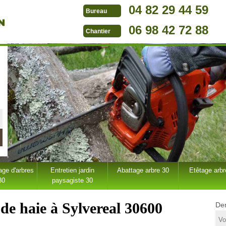
04 82 29 44 59
Bureau
06 98 42 72 88
Chantier
ge d'arbres
Entretien jardin
Abattage arbre 30
Etêtage arbr
30
paysagiste 30
 de haie à Sylvereal 30600
Dem