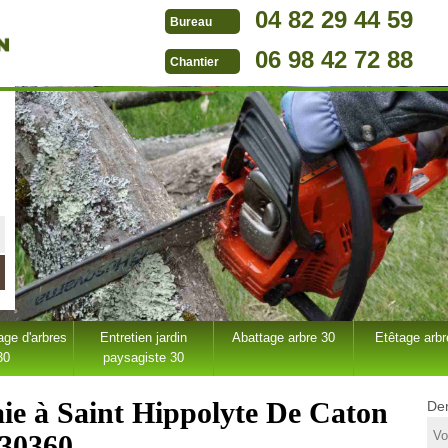
04 82 29 44 59
Bureau
06 98 42 72 88
Chantier
ge d'arbres
Entretien jardin
Abattage arbre 30
Etêtage arbr
30
paysagiste 30
haie à Saint Hippolyte De Caton
Dem
30360