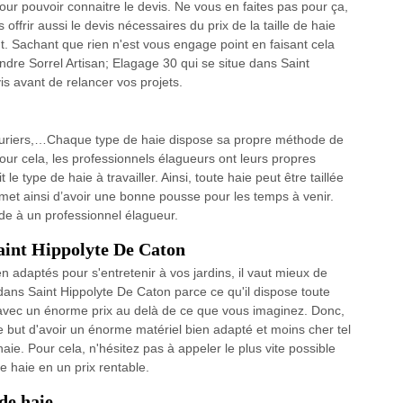
ur pouvoir connaitre le devis. Ne vous en faites pas pour ça,
offrir aussi le devis nécessaires du prix de la taille de haie
t. Sachant que rien n'est vous engage point en faisant cela
endre Sorrel Artisan; Elagage 30 qui se situe dans Saint
s avant de relancer vos projets.
 lauriers,…Chaque type de haie dispose sa propre méthode de
 Pour cela, les professionnels élagueurs ont leurs propres
le type de haie à travailler. Ainsi, toute haie peut être taillée
met ainsi d’avoir une bonne pousse pour les temps à venir.
de à un professionnel élagueur.
 Saint Hippolyte De Caton
en adaptés pour s'entretenir à vos jardins, il vaut mieux de
 dans Saint Hippolyte De Caton parce ce qu'il dispose toute
 avec un énorme prix au delà de ce que vous imaginez. Donc,
le but d'avoir un énorme matériel bien adapté et moins cher tel
haie. Pour cela, n'hésitez pas à appeler le plus vite possible
e haie en un prix rentable.
de haie