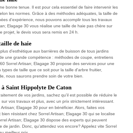
ne bonne tenue. Il est pour cela essentiel de faire intervenir les
é selon les normes. Grâce à des méthodes adéquates, la taille de
nées d’expérience, nous pouvons accomplir tous les travaux
isan; Elagage 30 vous réalise une taille de haie pas chère sur
e projet, le devis vous sera remis en 24 h.
aille de haie
ir plus d'esthétique aux barrières de buisson de tous jardins
ande une grande compétence : méthodes de coupe, entretiens
 30360 Sorrel Artisan; Elagage 30 propose des services pour une
ypes de taille que ce soit pour la taille d'arbre fruitier,
de, nous saurons prendre soin de votre bien.
re à Saint Hippolyte De Caton
itement de vos jardins, sachez qu'il est possible de réduire le
 sur vos travaux et plus, avec un prix strictement intéressant.
 Artisan; Elagage 30 pour en bénéficier. Alors, faites vos
 bien résistant chez Sorrel Artisan; Elagage 30 qui se localise
orrel Artisan; Elagage 30 dispose des experts qui peuvent
e de jardin. Donc, qu'attendez vos encore? Appelez vite Sorrel
u meilleur prix.