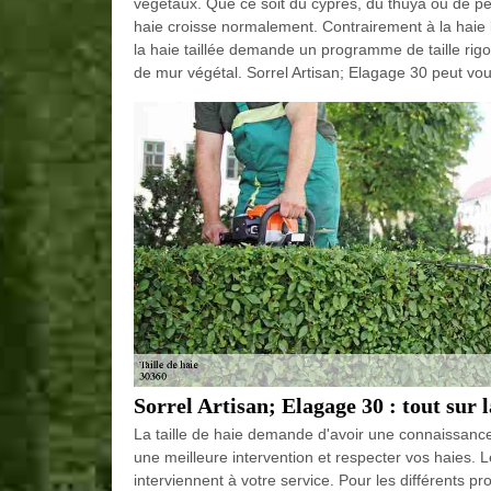
végétaux. Que ce soit du cyprès, du thuya ou de peup
haie croisse normalement. Contrairement à la haie 
la haie taillée demande un programme de taille rigo
de mur végétal. Sorrel Artisan; Elagage 30 peut vous
Sorrel Artisan; Elagage 30 : tout sur l
La taille de haie demande d'avoir une connaissance
une meilleure intervention et respecter vos haies. L
interviennent à votre service. Pour les différents pro