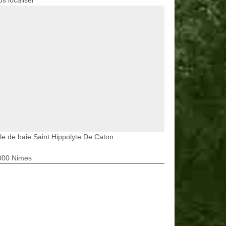
s localiser
lle de haie Saint Hippolyte De Caton
000 Nimes