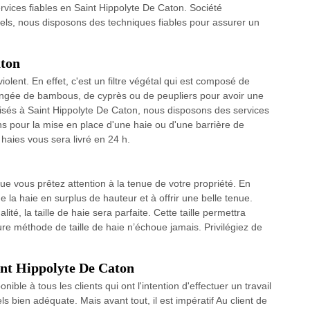
ervices fiables en Saint Hippolyte De Caton. Société
els, nous disposons des techniques fiables pour assurer un
aton
iolent. En effet, c'est un filtre végétal qui est composé de
rangée de bambous, de cyprès ou de peupliers pour avoir une
lisés à Saint Hippolyte De Caton, nous disposons des services
ons pour la mise en place d'une haie ou d'une barrière de
e haies vous sera livré en 24 h.
que vous prêtez attention à la tenue de votre propriété. En
e la haie en surplus de hauteur et à offrir une belle tenue.
té, la taille de haie sera parfaite. Cette taille permettra
re méthode de taille de haie n’échoue jamais. Privilégiez de
aint Hippolyte De Caton
ble à tous les clients qui ont l'intention d'effectuer un travail
s bien adéquate. Mais avant tout, il est impératif Au client de