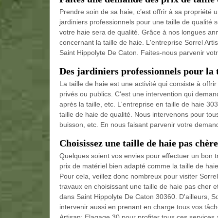
Prendre soin de sa haie, c’est offrir à sa propriété u
jardiniers professionnels pour une taille de qualit
votre haie sera de qualité. Grâce à nos longues an
concernant la taille de haie. L'entreprise Sorrel Art
Saint Hippolyte De Caton. Faites-nous parvenir votr
Des jardiniers professionnels pour la t
La taille de haie est une activité qui consiste à offr
privés ou publics. C'est une intervention qui dem
après la taille, etc. L'entreprise en taille de haie
taille de haie de qualité. Nous intervenons pour tous t
buisson, etc. En nous faisant parvenir votre deman
Choisissez une taille de haie pas chè
Quelques soient vos envies pour effectuer un bon tra
prix de matériel bien adapté comme la taille de haie
Pour cela, veillez donc nombreux pour visiter Sorrel
travaux en choisissant une taille de haie pas cher et
dans Saint Hippolyte De Caton 30360. D'ailleurs, S
intervenir aussi en prenant en charge tous vos tâch
Artisan; Elagage 30 pour profiter tous ces services a