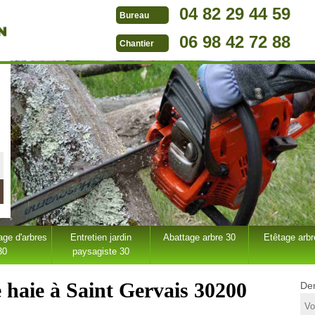
04 82 29 44 59
Bureau
06 98 42 72 88
Chantier
ge d'arbres
Entretien jardin
Abattage arbre 30
Etêtage arbr
30
paysagiste 30
e haie à Saint Gervais 30200
Dem