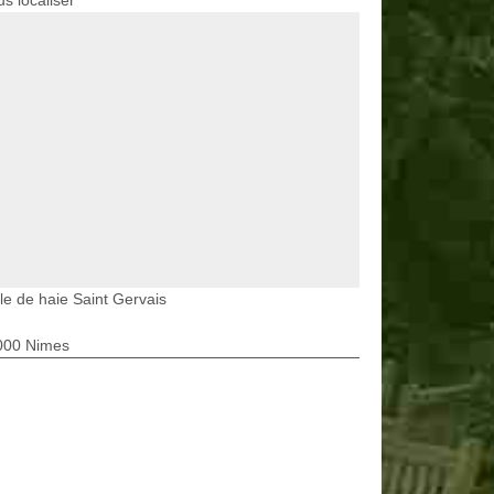
s localiser
lle de haie Saint Gervais
000 Nimes