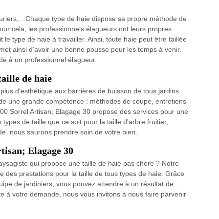
 lauriers,…Chaque type de haie dispose sa propre méthode de
 Pour cela, les professionnels élagueurs ont leurs propres
le type de haie à travailler. Ainsi, toute haie peut être taillée
met ainsi d’avoir une bonne pousse pour les temps à venir.
de à un professionnel élagueur.
aille de haie
ir plus d'esthétique aux barrières de buisson de tous jardins
ande une grande compétence : méthodes de coupe, entretiens
 30200 Sorrel Artisan; Elagage 30 propose des services pour une
ypes de taille que ce soit pour la taille d'arbre fruitier,
de, nous saurons prendre soin de votre bien.
rtisan; Elagage 30
aysagiste qui propose une taille de haie pas chère ? Notre
se des prestations pour la taille de tous types de haie. Grâce
ipe de jardiniers, vous pouvez attendre à un résultat de
uate à votre demande, nous vous invitons à nous faire parvenir