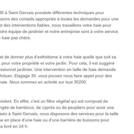
e 30 à Saint Gervais possède différentes techniques pour
rnissons des conseils appropriés à toutes les demandes pour une
nt des interventions fiables, nous travaillons votre haie pour
Notre équipe de jardinier et notre entreprise sont à votre service
e haie pas chère.
et de donner plus d'esthétisme à votre haie quelle que soit sa
pour votre propriété et votre jardin. Pour cela, il est suggéré
essionnel jardinier. Une intervention en taille de haie demande
rtisan; Elagage 30, vous pouvez nous faire appel pour des
e haie. Nous sommes en activité sur tout 30200.
iolent. En effet, c'est un filtre végétal qui est composé de
rangée de bambous, de cyprès ou de peupliers pour avoir une
isés à Saint Gervais, nous disposons des services pour la taille
se en place d'une haie ou d'une barrière de buissons pour
ra livré en 24 h.