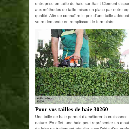
entreprise en taille de haie sur Saint Clement dispo
aux méthodes de taille mises en place par notre équ
qualité. Afin de connaître le prix d'une taille adéq
votre demande en remplissant le formulaire.
Pour vos tailles de haie 30260
Une taille de haie permet d’améliorer la croissance 
nature. En effet, une haie peut représenter un atout 
de faire un traitement régulier avec l’aide d’un prof