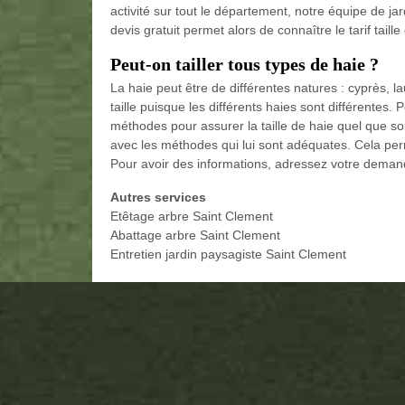
activité sur tout le département, notre équipe de jar
devis gratuit permet alors de connaître le tarif taill
Peut-on tailler tous types de haie ?
La haie peut être de différentes natures : cyprès,
taille puisque les différents haies sont différentes.
méthodes pour assurer la taille de haie quel que soit 
avec les méthodes qui lui sont adéquates. Cela per
Pour avoir des informations, adressez votre deman
Autres services
Etêtage arbre Saint Clement
Abattage arbre Saint Clement
Entretien jardin paysagiste Saint Clement