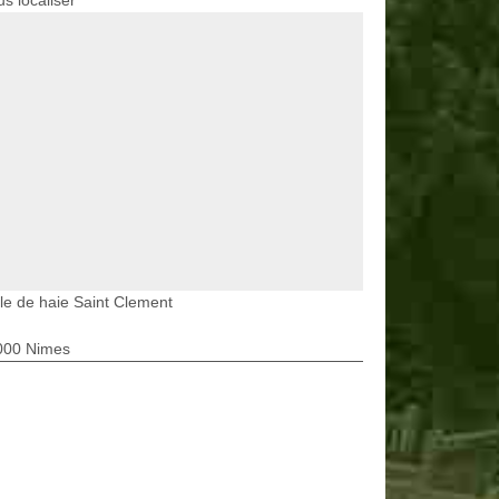
s localiser
lle de haie Saint Clement
000 Nimes