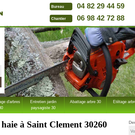
04 82 29 44 59
Bureau
06 98 42 72 88
Chantier
ge d'arbres
Entretien jardin
Abattage arbre 30
Etêtage arbr
30
paysagiste 30
e haie à Saint Clement 30260
Dem