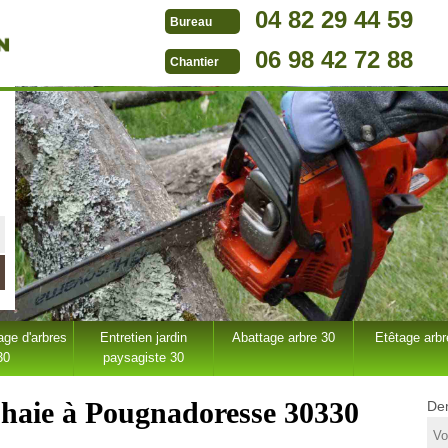
04 82 29 44 59
Bureau
06 98 42 72 88
Chantier
ge d'arbres
Entretien jardin
Abattage arbre 30
Etêtage arbr
30
paysagiste 30
e haie à Pougnadoresse 30330
Dem