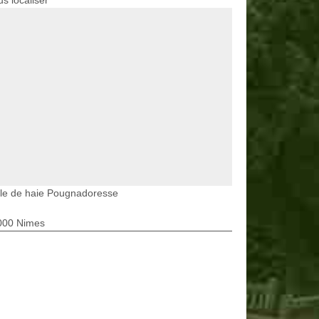
s localiser
lle de haie Pougnadoresse
000 Nimes