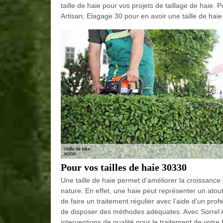
taille de haie pour vos projets de taillage de haie. P
Artisan; Elagage 30 pour en avoir une taille de haie
Pour vos tailles de haie 30330
Une taille de haie permet d’améliorer la croissance 
nature. En effet, une haie peut représenter un atout 
de faire un traitement régulier avec l’aide d’un prof
de disposer des méthodes adéquates. Avec Sorrel A
interventions de qualité pour le traitement de votr