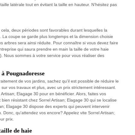
taille latérale tout en évitant la taille en hauteur. N’hésitez pas
r cela, deux périodes sont favorables durant lesquelles la
e. La coupe se garde plus longtemps et la dimension choisie
es arbres sera ainsi réduite. Pour connaître si vous devez faire
ntreprise qui saura prendre en main la taille de votre haie
). Nous sommes à votre service pour vous réaliser des
re à Pougnadoresse
itement de vos jardins, sachez qu'il est possible de réduire le
 sur vos travaux et plus, avec un prix strictement intéressant.
 Artisan; Elagage 30 pour en bénéficier. Alors, faites vos
 bien résistant chez Sorrel Artisan; Elagage 30 qui se localise
an; Elagage 30 dispose des experts qui peuvent intervenir
. Donc, qu'attendez vos encore? Appelez vite Sorrel Artisan;
ur prix.
aille de haie