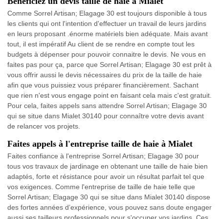
Bénéficiez un devis taille de haie à Mialet
Comme Sorrel Artisan; Elagage 30 est toujours disponible à tous
les clients qui ont l'intention d'effectuer un travail de leurs jardins
en leurs proposant .énorme matériels bien adéquate. Mais avant
tout, il est impératif Au client de se rendre en compte tout les
budgets à dépenser pour pouvoir connaitre le devis. Ne vous en
faites pas pour ça, parce que Sorrel Artisan; Elagage 30 est prêt à
vous offrir aussi le devis nécessaires du prix de la taille de haie
afin que vous puissiez vous préparer financièrement. Sachant
que rien n'est vous engage point en faisant cela mais c'est gratuit.
Pour cela, faites appels sans attendre Sorrel Artisan; Elagage 30
qui se situe dans Mialet 30140 pour connaître votre devis avant
de relancer vos projets.
Faites appels à l'entreprise taille de haie à Mialet
Faites confiance à l'entreprise Sorrel Artisan; Elagage 30 pour
tous vos travaux de jardinage en obtenant une taille de haie bien
adaptés, forte et résistance pour avoir un résultat parfait tel que
vos exigences. Comme l'entreprise de taille de haie telle que
Sorrel Artisan; Elagage 30 qui se situe dans Mialet 30140 dispose
des fortes années d’expérience, vous pouvez sans doute engager
aussi ses tailleurs professionnels pour s'occuper vos jardins. Ces