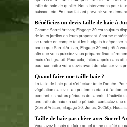
taille de haie de qualité. Nous intervenons pour tous t
buisson, etc. En nous faisant parvenir votre deman
Bénéficiez un devis taille de haie à Ju
Comme Sorrel Artisan; Elagage 30 est toujours disponi
de leurs jardins en leurs proposant .énorme matériel
se rendre en compte tout les budgets à dépenser po
parce que Sorrel Artisan; Elagage 30 est prêt à vous 
afin que vous puissiez vous préparer financièremen
mais c'est gratuit. Pour cela, faites appels sans at
pour connaître votre devis avant de relancer vos pr
Quand faire une taille haie ?
La taille de haie peut s’effectuer toute l’année. Pou
végétation s’active : au printemps et/ou à l’automn
pendant les autres périodes de l’année. L’activité d
une taille de haie en cette période, contactez une e
(Sorrel Artisan; Elagage 30, Junas, 30250). Nous so
Taille de haie pas chère avec Sorrel A
Vous avez besoin de faire appel à une société de p