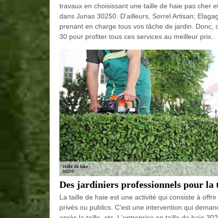
travaux en choisissant une taille de haie pas cher et
dans Junas 30250. D'ailleurs, Sorrel Artisan; Elaga
prenant en charge tous vos tâche de jardin. Donc, 
30 pour profiter tous ces services au meilleur prix.
Des jardiniers professionnels pour la t
La taille de haie est une activité qui consiste à offr
privés ou publics. C'est une intervention qui dem
après la taille, etc. L'entreprise en taille de haie