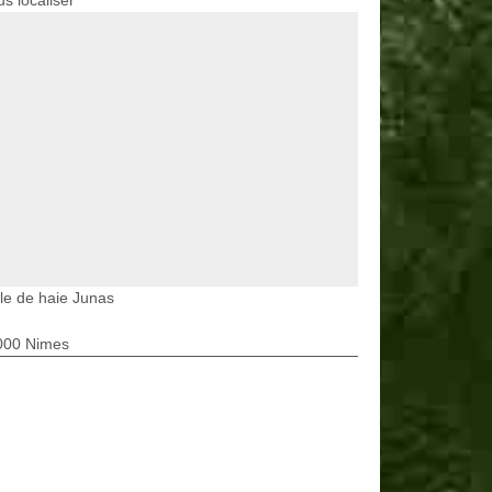
s localiser
lle de haie Junas
000 Nimes