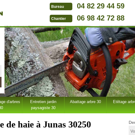
04 82 29 44 59
Bureau
06 98 42 72 88
Chantier
ge d'arbres
Entretien jardin
Abattage arbre 30
Etêtage arbr
30
paysagiste 30
le de haie à Junas 30250
Dem