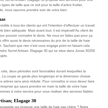
ypes de taille que ce soit pour la taille d'arbre fruitier,
de, nous saurons prendre soin de votre bien.
nas
ble à tous les clients qui ont l'intention d'effectuer un travail
s bien adéquate. Mais avant tout, il est impératif Au client de
ur pouvoir connaitre le devis. Ne vous en faites pas pour ça,
offrir aussi le devis nécessaires du prix de la taille de haie
t. Sachant que rien n'est vous engage point en faisant cela
tendre Sorrel Artisan; Elagage 30 qui se situe dans Junas 30250
ojets.
r cela, deux périodes sont favorables durant lesquelles la
e. La coupe se garde plus longtemps et la dimension choisie
es arbres sera ainsi réduite. Pour connaître si vous devez faire
ntreprise qui saura prendre en main la taille de votre haie
mmes à votre service pour vous réaliser des services fiables.
rtisan; Elagage 30
aysagiste qui propose une taille de haie pas chère ? Notre