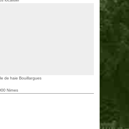
s localiser
lle de haie Bouillargues
000 Nimes