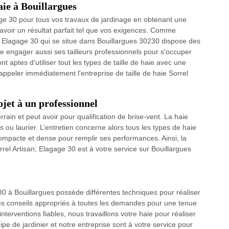
haie à Bouillargues
gage 30 pour tous vos travaux de jardinage en obtenant une
r avoir un résultat parfait tel que vos exigences. Comme
san; Elagage 30 qui se situe dans Bouillargues 30230 dispose des
 engager aussi ses tailleurs professionnels pour s'occuper
t aptes d'utiliser tout les types de taille de haie avec une
 appeler immédiatement l'entreprise de taille de haie Sorrel
ojet à un professionnel
errain et peut avoir pour qualification de brise-vent. La haie
 ou laurier. L’entretien concerne alors tous les types de haie
compacte et dense pour remplir ses performances. Ainsi, la
orrel Artisan; Elagage 30 est à votre service sur Bouillargues
 30 à Bouillargues possède différentes techniques pour réaliser
 des conseils appropriés à toutes les demandes pour une tenue
 interventions fiables, nous travaillons votre haie pour réaliser
ipe de jardinier et notre entreprise sont à votre service pour