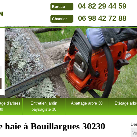
04 82 29 44 59
Bureau
06 98 42 72 88
Chantier
ge d'arbres
Entretien jardin
Abattage arbre 30
Etêtage arbr
30
paysagiste 30
de haie à Bouillargues 30230
Dem