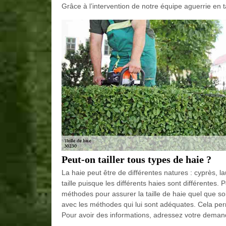
Grâce à l’intervention de notre équipe aguerrie en t
Peut-on tailler tous types de haie ?
La haie peut être de différentes natures : cyprès,
taille puisque les différents haies sont différentes.
méthodes pour assurer la taille de haie quel que soit 
avec les méthodes qui lui sont adéquates. Cela per
Pour avoir des informations, adressez votre deman