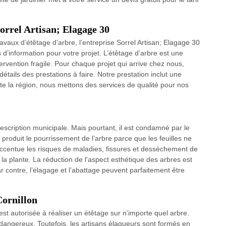
Sorrel Artisan; Elagage 30
avaux d’étêtage d’arbre, l’entreprise Sorrel Artisan; Elagage 30
’information pour votre projet. L’étêtage d’arbre est une
tervention fragile. Pour chaque projet qui arrive chez nous,
détails des prestations à faire. Notre prestation inclut une
te la région, nous mettons des services de qualité pour nos
prescription municipale. Mais pourtant, il est condamné par le
 produit le pourrissement de l’arbre parce que les feuilles ne
i accentue les risques de maladies, fissures et dessèchement de
la plante. La réduction de l'aspect esthétique des arbres est
ar contre, l’élagage et l’abattage peuvent parfaitement être
Cornillon
t autorisée à réaliser un étêtage sur n’importe quel arbre.
st dangereux. Toutefois, les artisans élagueurs sont formés en