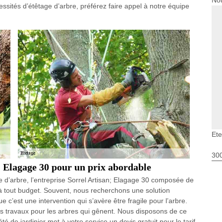
Nou
ssités d’étêtage d’arbre, préférez faire appel à notre équipe
Ete
30
n; Elagage 30 pour un prix abordable
 d’arbre, l’entreprise Sorrel Artisan; Elagage 30 composée de
 à tout budget. Souvent, nous recherchons une solution
e c’est une intervention qui s’avère être fragile pour l’arbre.
ts travaux pour les arbres qui gênent. Nous disposons de ce
té de jardinier met à votre service un devis gratuit pour le tarif