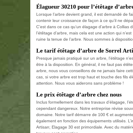
Élagueur 30210 pour l’étêtage d’arbr
Lorsque l’arbre devient grand, il est demandé de fai
contenir leur croissance de façon à ce qu’il ne dép
C’est dans ce cas qu’un élagage d’arbre à Collias 
l’étêtage d’arbre, mais cela est une action qui n’e
ruine la tenue de l’arbre. Nous sommes à dispositi
Le tarif étêtage d’arbre de Sorrel Art
Presque jamais pratiqué sur un arbre, l’étêtage n’e
être à la disposition. En général, il ne faut pas étêt
arbre, nous vous conseillons de ne jamais faire cett
cas, si votre arbre est trop haut et touche des fils é
attention. Nous vous aiderons sans problème !
Le prix étêtage d’arbre chez nous
Inclus formellement dans les travaux d’élagage, l’é
cependant dangereux. Notre entreprise révise souvent
domaine. Notre tarif démarre de 100 € et augmente e
également en fonction des équipements utilisés. L’
Artisan; Elagage 30 est primordiale. Avec du matériel