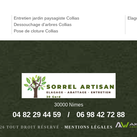
Entretien jardin paysagiste Collias
Elag
Dessouchage d'arbres Collias
Pose de cloture Collias
30000 Nimes
04 82 29 44 59
/
06 98 42 72 88
2026 TOUT DROIT RÉSERVÉ -
MENTIONS LÉGALES