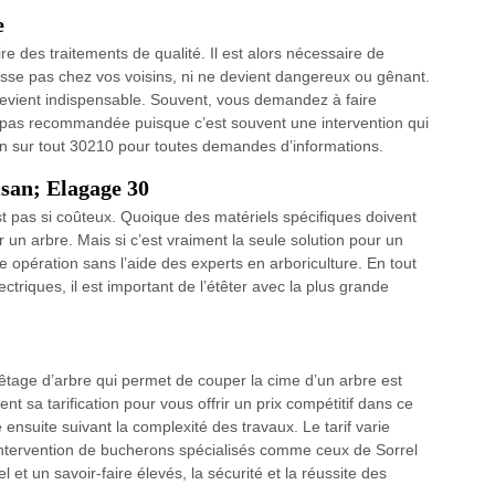
e
re des traitements de qualité. Il est alors nécessaire de
asse pas chez vos voisins, ni ne devient dangereux ou gênant.
devient indispensable. Souvent, vous demandez à faire
st pas recommandée puisque c’est souvent une intervention qui
on sur tout 30210 pour toutes demandes d’informations.
isan; Elagage 30
st pas si coûteux. Quoique des matériels spécifiques doivent
er un arbre. Mais si c’est vraiment la seule solution pour un
e opération sans l’aide des experts en arboriculture. En tout
lectriques, il est important de l’étêter avec la plus grande
têtage d’arbre qui permet de couper la cime d’un arbre est
 sa tarification pour vous offrir un prix compétitif dans ce
nsuite suivant la complexité des travaux. Le tarif varie
intervention de bucherons spécialisés comme ceux de Sorrel
 et un savoir-faire élevés, la sécurité et la réussite des