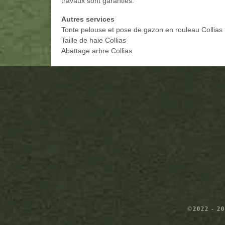
travaux sont garanties.
Autres services
Tonte pelouse et pose de gazon en rouleau Collias
Taille de haie Collias
Abattage arbre Collias
©2022 - 