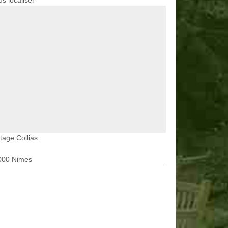
s localiser
tage Collias
000 Nimes