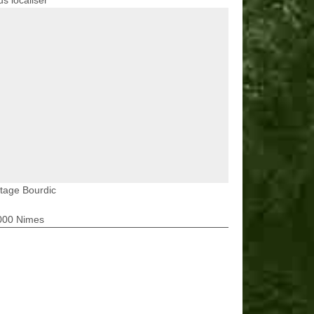
s localiser
tage Bourdic
000 Nimes