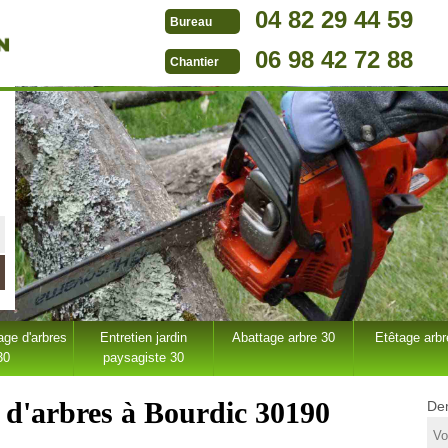
04 82 29 44 59
Bureau
06 98 42 72 88
Chantier
ge d'arbres
Entretien jardin
Abattage arbre 30
Etêtage arbr
30
paysagiste 30
e d'arbres à Bourdic 30190
Dem