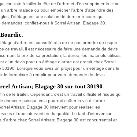
i consiste à tailler la tête de l’arbre et d'en supprimer la cime.
ier un arbre malade ou pour empêcher l’arbre d’atteindre des
les, l'étêtage est une solution de dernier recours qui
s demandes, confiez-nous à Sorrel Artisan; Elagage 30.
 Bourdic.
têtage d’arbre est conseillé afin de ne pas prendre de risque
pe ce travail, il est nécessaire de faire une demande de devis
cernant le prix de sa prestation, la durée, les matériels utilisés
ment d’un devis pour un étêtage d’arbre est gratuit chez Sorrel
le 30190. Lorsque vous avez un projet pour un étêtage dans le
oir le formulaire à remplir pour votre demande de devis.
orrel Artisan; Elagage 30 sur tout 30190
n de le traiter. Cependant, c’est un travail difficile et risqué qui
e domaine puisque cela pourrait coûter la vie à l’arbre.
rrel Artisan; Elagage 30 intervient pour réaliser les
ces et une intervention de qualité. Le tarif d’intervention
ge d’arbre chez Sorrel Artisan; Elagage 30 est concurrentiel et