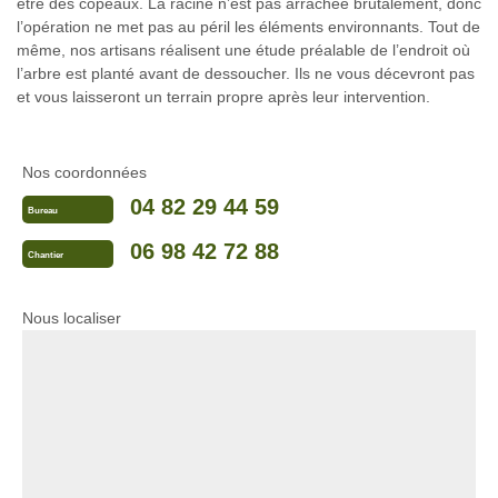
être des copeaux. La racine n’est pas arrachée brutalement, donc
l’opération ne met pas au péril les éléments environnants. Tout de
même, nos artisans réalisent une étude préalable de l’endroit où
l’arbre est planté avant de dessoucher. Ils ne vous décevront pas
et vous laisseront un terrain propre après leur intervention.
Nos coordonnées
04 82 29 44 59
Bureau
06 98 42 72 88
Chantier
Nous localiser