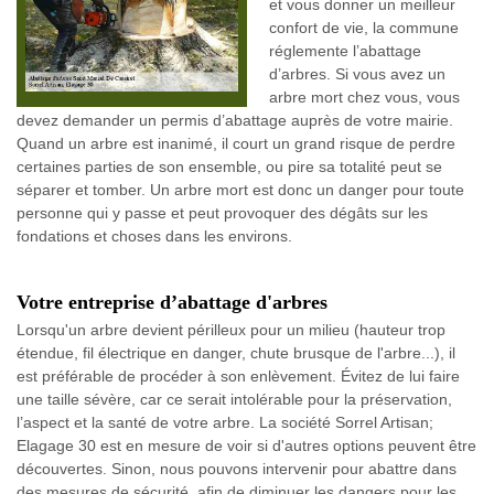
et vous donner un meilleur
confort de vie, la commune
réglemente l’abattage
d’arbres. Si vous avez un
arbre mort chez vous, vous
devez demander un permis d’abattage auprès de votre mairie.
Quand un arbre est inanimé, il court un grand risque de perdre
certaines parties de son ensemble, ou pire sa totalité peut se
séparer et tomber. Un arbre mort est donc un danger pour toute
personne qui y passe et peut provoquer des dégâts sur les
fondations et choses dans les environs.
Votre entreprise d’abattage d'arbres
Lorsqu'un arbre devient périlleux pour un milieu (hauteur trop
étendue, fil électrique en danger, chute brusque de l'arbre...), il
est préférable de procéder à son enlèvement. Évitez de lui faire
une taille sévère, car ce serait intolérable pour la préservation,
l’aspect et la santé de votre arbre. La société Sorrel Artisan;
Elagage 30 est en mesure de voir si d'autres options peuvent être
découvertes. Sinon, nous pouvons intervenir pour abattre dans
des mesures de sécurité, afin de diminuer les dangers pour les