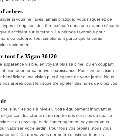
 d'arbres
’essayer si vous ne l’avez jamais pratiqué. Vous risqueriez de
s types et origines, doit être exécuté dans une grande sécurité
ue d’accident sur le terrain. La période favorable pour
s mars ou octobre. Tout simplement parce que la partie
 plus rapidement.
ur tout Le Vigan 30120
e apparence visible, en voyant plus sa cime, ou en coupant
 et bien orienter sa nouvelle croissance. Pour une occasion
 bénéficier d’une vision plus élégante de votre jardin. Nous
de vos arbres court le risque d'empiéter des haies de chez vos
uit
'échelle sur les sols à niveler. Notre équipement innovant et
 exigences des clients et de rendre des services de qualité
spécialiste du paysage et de l'aménagement paysager vous
ur valoriser votre jardin. Pour tous vos projets, nous vous
engagement. Ce qui va vous permettre d'estimer tous les