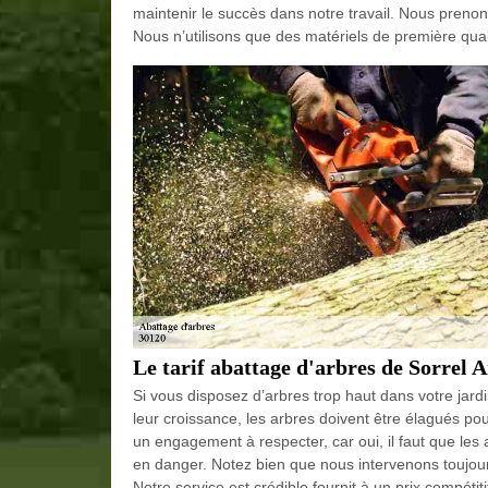
maintenir le succès dans notre travail. Nous prenon
Nous n’utilisons que des matériels de première qual
Le tarif abattage d'arbres de Sorrel 
Si vous disposez d’arbres trop haut dans votre jardi
leur croissance, les arbres doivent être élagués po
un engagement à respecter, car oui, il faut que les
en danger. Notez bien que nous intervenons toujour
Notre service est crédible fournit à un prix compétit