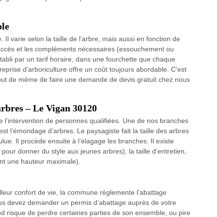
ble
Il varie selon la taille de l’arbre, mais aussi en fonction de
'accès et les compléments nécessaires (essouchement ou
tabli par un tarif horaire, dans une fourchette que chaque
reprise d’arboriculture offre un coût toujours abordable. C'est
out de même de faire une demande de devis gratuit chez nous
arbres – Le Vigan 30120
de l’intervention de personnes qualifiées. Une de nos branches
est l’émondage d’arbres. Le paysagiste fait la taille des arbres
lue. Il procède ensuite à l’élagage les branches. Il existe
t pour donner du style aux jeunes arbres), la taille d’entretien,
eint une hauteur maximale).
lleur confort de vie, la commune réglemente l’abattage
ous devez demander un permis d’abattage auprès de votre
nd risque de perdre certaines parties de son ensemble, ou pire