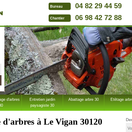
04 82 29 44 59
Bureau
06 98 42 72 88
Chantier
ge d'arbres
Entretien jardin
Abattage arbre 30
Etêtage arbr
30
paysagiste 30
e d'arbres à Le Vigan 30120
Dem