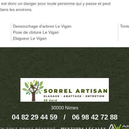
rt est donc un danger pour toute personne qui y passe et peut
dans les environs.
Dessouchage d'arbres Le Vigan
Tont
Pose de cloture Le Vigan
Elagueur Le Vigan
30000 Nimes
04 82 29 44 59
/
06 98 42 72 88