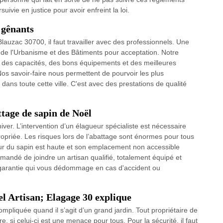
vie en justice pour avoir enfreint la loi.
 gênants
auzac 30700, il faut travailler avec des professionnels. Une
 de l'Urbanisme et des Bâtiments pour acceptation. Notre
ent des capacités, des bons équipements et des meilleures
os savoir-faire nous permettent de pourvoir les plus
dans toute cette ville. C'est avec des prestations de qualité
ttage de sapin de Noël
ver. L’intervention d’un élagueur spécialiste est nécessaire
ropriée. Les risques lors de l’abattage sont énormes pour tous
teur du sapin est haute et son emplacement non accessible
mmandé de joindre un artisan qualifié, totalement équipé et
e garantie qui vous dédommage en cas d'accident ou
el Artisan; Elagage 30 explique
ompliquée quand il s’agit d’un grand jardin. Tout propriétaire de
e, si celui-ci est une menace pour tous. Pour la sécurité, il faut