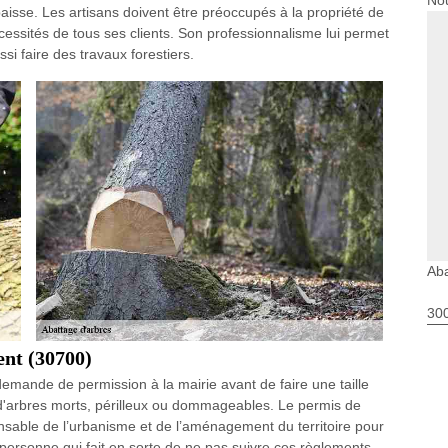
Nou
isse. Les artisans doivent être préoccupés à la propriété de
essités de tous ses clients. Son professionnalisme lui permet
si faire des travaux forestiers.
Aba
30
ent (30700)
demande de permission à la mairie avant de faire une taille
 d'arbres morts, périlleux ou dommageables. Le permis de
onsable de l’urbanisme et de l’aménagement du territoire pour
rsonne qui fait en sorte de ne pas suivre ces règlements