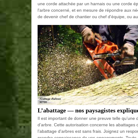
une corde attachée par un harnais ou une corde épa
l'arbre concerné, et en mesure de répondre aux néc
de devenir chef de chantier ou chef d'équipe, ou aus
L’abattage — nos paysagistes expliqu
Il est important de donner une preuve telle qu’une 
d’arbre. Cette autorisation concerne les abattages
l’abattage d'arbres est sans frais. Joignez un resp
prendre connaissance de vos engagements. Toute pe