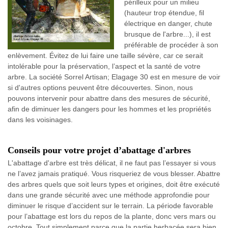
périlleux pour un milieu
(hauteur trop étendue, fil
électrique en danger, chute
brusque de l'arbre...), il est
préférable de procéder à son
enlèvement. Évitez de lui faire une taille sévère, car ce serait
intolérable pour la préservation, l’aspect et la santé de votre
arbre. La société Sorrel Artisan; Elagage 30 est en mesure de voir
si d'autres options peuvent être découvertes. Sinon, nous
pouvons intervenir pour abattre dans des mesures de sécurité,
afin de diminuer les dangers pour les hommes et les propriétés
dans les voisinages.
Conseils pour votre projet d’abattage d'arbres
L'abattage d'arbre est très délicat, il ne faut pas l’essayer si vous
ne l’avez jamais pratiqué. Vous risqueriez de vous blesser. Abattre
des arbres quels que soit leurs types et origines, doit être exécuté
dans une grande sécurité avec une méthode approfondie pour
diminuer le risque d’accident sur le terrain. La période favorable
pour l’abattage est lors du repos de la plante, donc vers mars ou
octobre. Tout simplement parce que la partie herbacée sera bien