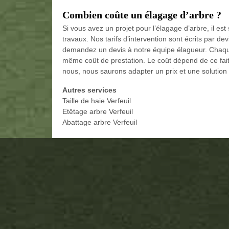
Combien coûte un élagage d’arbre ?
Si vous avez un projet pour l’élagage d’arbre, il es
travaux. Nos tarifs d’intervention sont écrits par dev
demandez un devis à notre équipe élagueur. Chaque 
même coût de prestation. Le coût dépend de ce fait à 
nous, nous saurons adapter un prix et une solution
Autres services
Taille de haie Verfeuil
Etêtage arbre Verfeuil
Abattage arbre Verfeuil