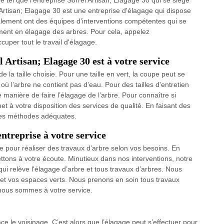
tel que l'entreprise Sorrel Artisan; Elagage 30 qui se siège
 Artisan; Elagage 30 est une entreprise d'élagage qui dispose
alement ont des équipes d'interventions compétentes qui se
ent en élagage des arbres. Pour cela, appelez
uper tout le travail d'élagage.
 Artisan; Elagage 30 est à votre service
e la taille choisie. Pour une taille en vert, la coupe peut se
où l’arbre ne contient pas d’eau. Pour des tailles d'entretien
e manière de faire l’élagage de l’arbre. Pour connaître si
et à votre disposition des services de qualité. En faisant des
 des méthodes adéquates.
ntreprise à votre service
ce pour réaliser des travaux d’arbre selon vos besoins. En
ttons à votre écoute. Minutieux dans nos interventions, notre
i relève l'élagage d’arbre et tous travaux d’arbres. Nous
n et vos espaces verts. Nous prenons en soin tous travaux
 nous sommes à votre service.
 le voisinage. C’est alors que l’élagage peut s’effectuer pour