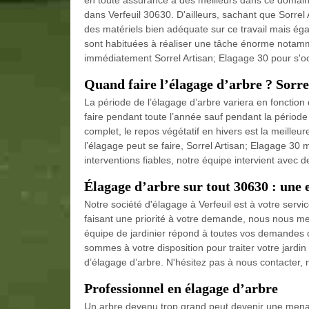
en toute assurance à des meilleurs dans ce domaine 
dans Verfeuil 30630. D'ailleurs, sachant que Sorrel
des matériels bien adéquate sur ce travail mais ég
sont habituées à réaliser une tâche énorme notamm
immédiatement Sorrel Artisan; Elagage 30 pour s'occ
Quand faire l’élagage d’arbre ? Sorrel
La période de l’élagage d’arbre variera en fonction d
faire pendant toute l’année sauf pendant la période 
complet, le repos végétatif en hivers est la meilleur
l’élagage peut se faire, Sorrel Artisan; Elagage 30 m
interventions fiables, notre équipe intervient avec
Élagage d’arbre sur tout 30630 : une e
Notre société d'élagage à Verfeuil est à votre servi
faisant une priorité à votre demande, nous nous me
équipe de jardinier répond à toutes vos demandes qu
sommes à votre disposition pour traiter votre jardi
d’élagage d’arbre. N'hésitez pas à nous contacter,
Professionnel en élagage d’arbre
Un arbre devenu trop grand peut devenir une menace