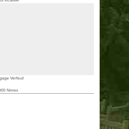
s localiser
gage Verfeuil
000 Nimes