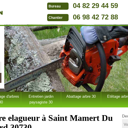
04 82 29 44 59
Bureau
06 98 42 72 88
Chantier
ge d'arbres
Entretien jardin
Abattage arbre 30
Etêtage arbr
30
paysagiste 30
tre elagueur à Saint Mamert Du
Dem
rd 30730