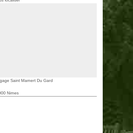
s localiser
agage Saint Mamert Du Gard
000 Nimes