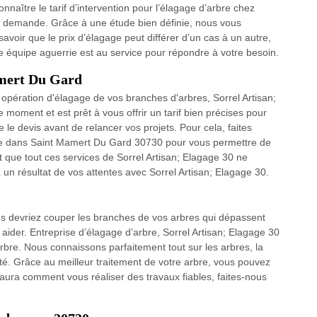
onnaître le tarif d’intervention pour l’élagage d’arbre chez
re demande. Grâce à une étude bien définie, nous vous
 savoir que le prix d’élagage peut différer d’un cas à un autre,
ne équipe aguerrie est au service pour répondre à votre besoin.
amert Du Gard
 opération d'élagage de vos branches d'arbres, Sorrel Artisan;
le moment et est prêt à vous offrir un tarif bien précises pour
le devis avant de relancer vos projets. Pour cela, faites
lise dans Saint Mamert Du Gard 30730 pour vous permettre de
 que tout ces services de Sorrel Artisan; Elagage 30 ne
z un résultat de vos attentes avec Sorrel Artisan; Elagage 30.
us devriez couper les branches de vos arbres qui dépassent
ider. Entreprise d’élagage d’arbre, Sorrel Artisan; Elagage 30
arbre. Nous connaissons parfaitement tout sur les arbres, la
té. Grâce au meilleur traitement de votre arbre, vous pouvez
saura comment vous réaliser des travaux fiables, faites-nous