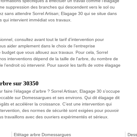
 formations spécifiques à effectuer un travail comme l'élagage
 une suppression des branches qui descendent vers le sol ou
z sans attendre Sorrel Artisan; Elagage 30 qui se situe dans
 qui intervient immédiat vos travaux.
onnel, consultez avant tout le tarif d’intervention pour
vous aider amplement dans le choix de l’entreprise
 budget que vous allouez aux travaux. Pour cela, Sorrel
nos interventions dépend de la taille de l'arbre, du nombre de
de l’endroit où intervenir. Pour savoir les tarifs de votre élagage
arbre sur 30350
r faire l’élagage d’arbre ? Sorrel Artisan; Elagage 30 s’occupe
peccable sur Domessargues et ses environs. Qui dit élagage dit
égâts et accélérer la croissance. C’est une intervention qui
intervention, des normes de sécurité sont exigées pour pouvoir
 travaillons avec des ouvriers expérimentés et sérieux.
Etêtage arbre Domessargues
Dess