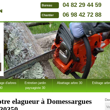
04 82 29 44 59
Bureau
06 98 42 72 88
Chantier
ge d'arbres
Entretien jardin
Abattage arbre 30
Etêtage arbr
30
paysagiste 30
otre elagueur à Domessargues
Dem
30350