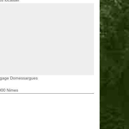
s localiser
agage Domessargues
000 Nimes