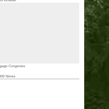
s localiser
agage Congenies
000 Nimes