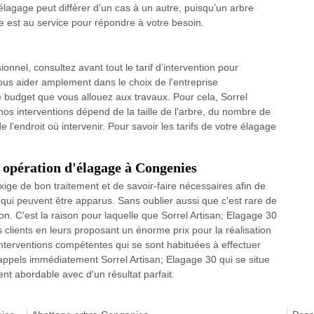
d’élagage peut différer d’un cas à un autre, puisqu’un arbre
ie est au service pour répondre à votre besoin.
onnel, consultez avant tout le tarif d’intervention pour
vous aider amplement dans le choix de l’entreprise
 budget que vous allouez aux travaux. Pour cela, Sorrel
nos interventions dépend de la taille de l'arbre, du nombre de
de l’endroit où intervenir. Pour savoir les tarifs de votre élagage
e opération d'élagage à Congenies
xige de bon traitement et de savoir-faire nécessaires afin de
s qui peuvent être apparus. Sans oublier aussi que c'est rare de
tion. C'est la raison pour laquelle que Sorrel Artisan; Elagage 30
 clients en leurs proposant un énorme prix pour la réalisation
'interventions compétentes qui se sont habituées à effectuer
 appels immédiatement Sorrel Artisan; Elagage 30 qui se situe
t abordable avec d'un résultat parfait.