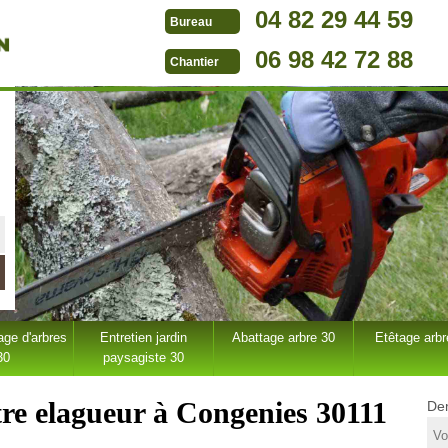
04 82 29 44 59
Bureau
06 98 42 72 88
Chantier
ge d'arbres
Entretien jardin
Abattage arbre 30
Etêtage arbr
30
paysagiste 30
tre elagueur à Congenies 30111
Dem